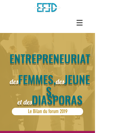
ENTREPRENEURIAT
FE
MMES,
JEUNE
des
des
S,
DIASPORAS
et des
Le Bilan du forum 2019