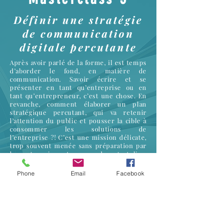
Définir une stratégie
de communication
digitale percutante
Après avoir parlé de la forme, il est temps
d’aborder le fond, en matière de
communication. Savoir écrire et se
présenter en tant qu’entreprise ou en
tant qu’entrepreneur, c’est une chose. En
revanche, comment élaborer un plan
stratégique percutant, qui va retenir
l’attention du public et pousser la cible à
consommer les solutions de
l’entreprise ?! C’est une mission délicate,
trop souvent menée sans préparation par
les entreprises. Au cours de cet atelier,
vous aurez accès a des techniques simples
et pragmatiques pour concevoir une
Phone
Email
Facebook
stratégie de communication avantageuse
pour votre entreprise.
Réservez aujourdhui