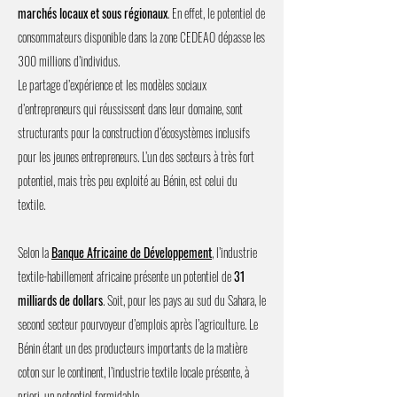
marchés locaux et sous régionaux
. En effet, le potentiel de
consommateurs disponible dans la zone CEDEAO dépasse les
300 millions d’individus.
Le partage d’expérience et les modèles sociaux
d’entrepreneurs qui réussissent dans leur domaine, sont
structurants pour la construction d’écosystèmes inclusifs
pour les jeunes entrepreneurs. L’un des secteurs à très fort
potentiel, mais très peu exploité au Bénin, est celui du
textile.
Selon la
Banque Africaine de Développement
, l’industrie
textile-habillement africaine présente un potentiel de
31
milliards de dollars
. Soit, pour les pays au sud du Sahara, le
second secteur pourvoyeur d’emplois après l’agriculture. Le
Bénin étant un des producteurs importants de la matière
coton sur le continent, l’industrie textile locale présente, à
priori, un potentiel formidable.