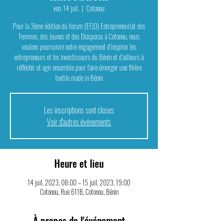
ven. 14 juil.
  |  
Cotonou
Pour la 3ème édition du forum (EFJD) Entrepreneuriat des
Femmes, des Jeunes et des Diasporas à Cotonou, nous
voulons poursuivre notre engagement d’inspirer les
entrepreneurs et les investisseurs du Bénin et d’ailleurs à
réfléchir et agir ensemble pour faire émerger une filière
textile made in Bénin
Les inscriptions sont closes
Voir d'autres événements
Heure et lieu
14 juil. 2023, 08:00 – 15 juil. 2023, 19:00
Cotonou, Rue 611B, Cotonou, Bénin
À propos de l'événement