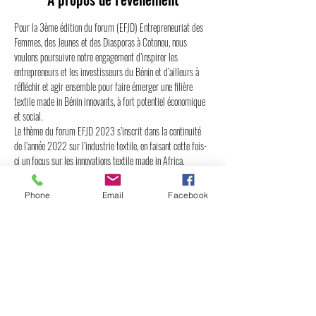
Pour la 3ème édition du forum (EFJD) Entrepreneuriat des 
Femmes, des Jeunes et des Diasporas à Cotonou, nous 
voulons poursuivre notre engagement d’inspirer les 
entrepreneurs et les investisseurs du Bénin et d’ailleurs à 
réfléchir et agir ensemble pour faire émerger une filière 
textile made in Bénin innovants, à fort potentiel économique 
et social.
Le thème du forum EFJD 2023 s’inscrit dans la continuité 
de l’année 2022 sur l’industrie textile, en faisant cette fois-
ci un focus sur les innovations textile made in Africa.
À l’instar des précédentes éditions, le forum EFJD se 
déroulera sur deux journées. 
Phone
Email
Facebook
Jour 1, le vendredi 14 juillet 2023 : Les discussions
La première journée sera consacrée au bilan de l’édition 
2022 et les résultats des actions menées depuis lors pour 
déployer les propositions faites alors. Nous assisterons à 
deux tables rondes et des activités de réseautage pour les 
entrepreneurs et les institutions. 
Jour 2, le samedi…